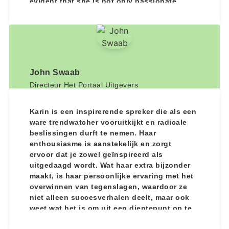
evident that she is not only passionate
about her craft but also dedicated to
empowering others with the knowledge and
inspiration to help them understand the
importance of sustainability and
sustainable business.
Karin's expertise and genuine passion for
John Swaab
her work shine through in every word she
Directeur Het Portaal Uitgevers
shares. She has a unique ability to connect
with her audience on a personal level, being
approachable and knowledgeable and truly
Karin is een inspirerende spreker die als een
open to network and share her wisdom. I
ware trendwatcher vooruitkijkt en radicale
wholeheartedly recommend Karin van
beslissingen durft te nemen. Haar
Stoevenbeld to anyone seeking a speaker
enthousiasme is aanstekelijk en zorgt
who not only delivers valuable insights but
ervoor dat je zowel geïnspireerd als
does so with an infectious energy that is
uitgedaagd wordt. Wat haar extra bijzonder
sure to leave a lasting impression.
maakt, is haar persoonlijke ervaring met het
overwinnen van tegenslagen, waardoor ze
niet alleen succesverhalen deelt, maar ook
weet wat het is om uit een dieptepunt op te
krabbelen. Karin is zich bewust van haar